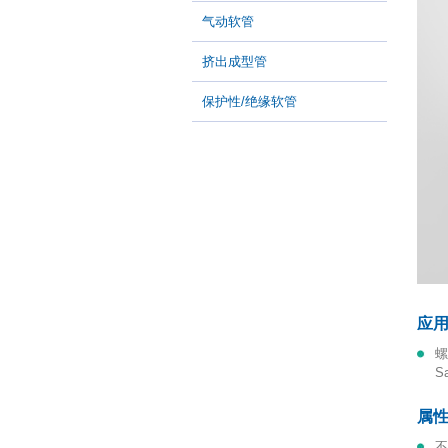
气动软管
挤出成型管
保护性/绝缘软管
应
螺纹增强型软管专用卡箍,包括: Flamex,Master-PUR, Master-PVC, Master-
S
属