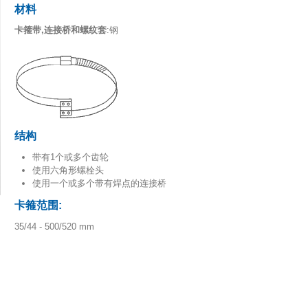
材料
卡箍带,连接桥和螺纹套
:钢
结构
带有1个或多个齿轮
使用六角形螺栓头
使用一个或多个带有焊点的连接桥
卡箍范
围
:
35/44 - 500/520 mm