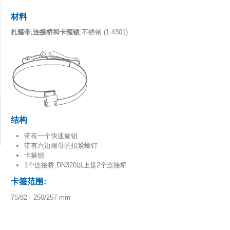
材料
扎箍带,连接桥和卡箍锁
:不锈钢
(1.4301)
结构
带有一个快速旋钮
带有六边螺母的扣紧螺钉
卡箍锁
1个连接桥,DN320以上是2个连接桥
卡箍范
围
:
75/82 - 250/257 mm