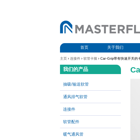
首页
关于我们
主页
›
连接件
›
软管卡箍
› Car-Grip带有快速开关的
C
我们的产品
抽吸/输送软管
通风排气软管
连接件
软管配件
暖气通风管